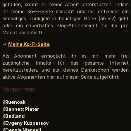
gefallen, könnt ihr meine Arbeit unterstützen, indem
ihr meine Ko-Fi-Seite besucht und mir entweder ein
einmaliges Trinkgeld in beliebiger Höhe (ab €2) gebt
oder ein dauerhaftes Blog-Abonnement für €5 pro
Monat abschließt:
→
Meine Ko-Fi-Seite
Als Abonnent ermöglicht ihr es mir, mehr frei
zugängliche Inhalte für das gesamte Internet
bereitzustellen, und als kleines Dankeschön werden
aktive Abonnenten hier auf dieser Seite aufgeführt:
Abonennten
🎖️
Ruenoak
🎖️
Bennett Piater
🎖️
Badland
🎖️
Evgeny Kuznetsov
🎖️
Dennis Mansell