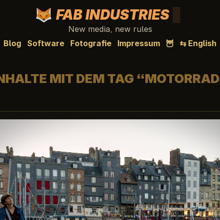
FAB INDUSTRIES
New media, new rules
Blog
Software
Fotografie
Impressum
🦉
⇆ English
INHALTE MIT DEM TAG “MOTORRAD