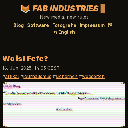
FAB INDUSTRIES
New media, new rules
Blog
Software
Fotografie
Impressum
🦉
⇆ English
Wo ist Fefe?
16. Juni 2025, 14:05 CEST
artikel
journalismus
sicherheit
webseiten