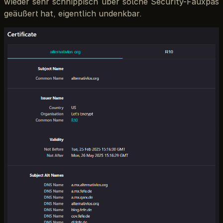
wieder sehr schnippisch über solche Security-Fauxpas
geäußert hat, eigentlich undenkbar.